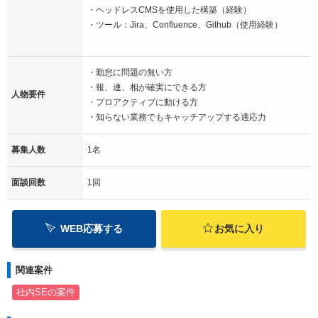
・ヘッドレスCMSを使用した構築（経験）
・ツール：Jira、Confluence、Github（使用経験）
・勤怠に問題の無い方
・報、連、相が確実にできる方
人物要件
・プロアクティブに動ける方
・知らない業務でもキャッチアップする適応力
募集人数
1名
面談回数
1回
WEB応募する
お気に入り
関連案件
社内SEの案件