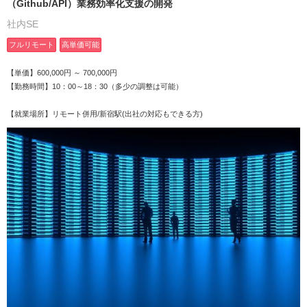
（Github/API）業務効率化支援の開発
社内SE
フルリモート
高単価可能
【単価】600,000円 ～ 700,000円
【勤務時間】10：00～18：30（多少の調整は可能）
【就業場所】リモート併用/新宿駅(出社の対応もできる方)