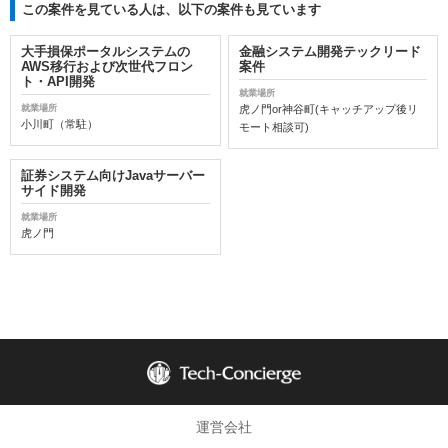
この案件を見ている人は、以下の案件も見ています
大手損保ポータルシステムの
金融システム開発テックリード
AWS移行および次世代フロン
案件
ト・API開発
就業場所
就業場所
虎ノ門or神谷町(キャッチアップ後リ
小川町（常駐）
モート相談可)
証券システム向けJavaサーバー
サイド開発
就業場所
虎ノ門
運営会社