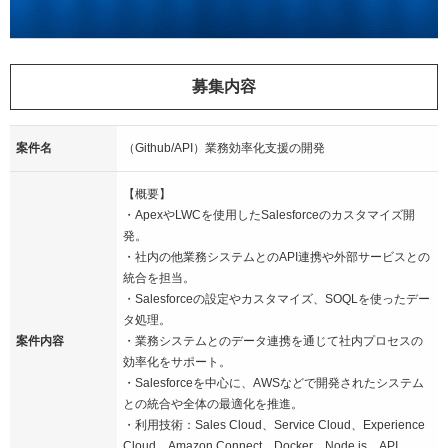
募集内容
案件名
（Github/API）業務効率化支援の開発
【概要】
・ApexやLWCを使用したSalesforceのカスタマイズ開
発。
・社内の他業務システムとのAPI連携や外部サービスとの
統合を担当。
・Salesforceの設定やカスタマイズ、SOQLを使ったデー
タ処理。
案件内容
・業務システムとのデータ連携を通じて社内プロセスの
効率化をサポート。
・Salesforceを中心に、AWSなどで開発されたシステム
との統合や全体の最適化を推進。
・利用技術：Sales Cloud、Service Cloud、Experience
Cloud、Amazon Connect、Docker、Node.js、API、