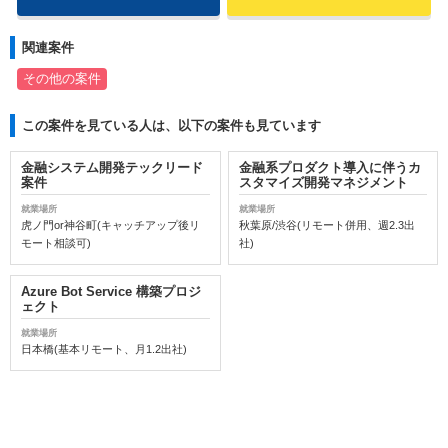
関連案件
その他の案件
この案件を見ている人は、以下の案件も見ています
金融システム開発テックリード
金融系プロダクト導入に伴うカ
案件
スタマイズ開発マネジメント
就業場所
就業場所
虎ノ門or神谷町(キャッチアップ後リ
秋葉原/渋谷(リモート併用、週2.3出
モート相談可)
社)
Azure Bot Service 構築プロジ
ェクト
就業場所
日本橋(基本リモート、月1.2出社)