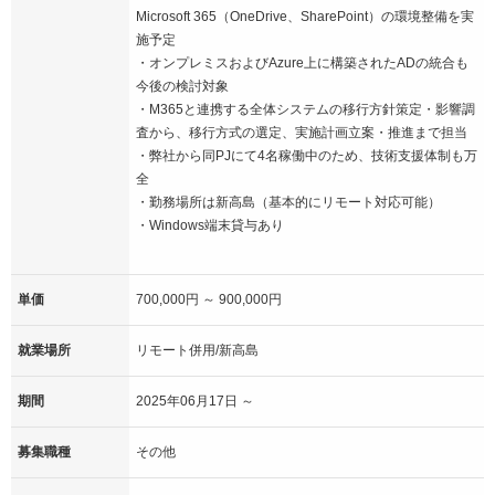
Microsoft 365（OneDrive、SharePoint）の環境整備を実
施予定
・オンプレミスおよびAzure上に構築されたADの統合も
今後の検討対象
・M365と連携する全体システムの移行方針策定・影響調
査から、移行方式の選定、実施計画立案・推進まで担当
・弊社から同PJにて4名稼働中のため、技術支援体制も万
全
・勤務場所は新高島（基本的にリモート対応可能）
・Windows端末貸与あり
単価
700,000円 ～ 900,000円
就業場所
リモート併用/新高島
期間
2025年06月17日 ～
募集職種
その他