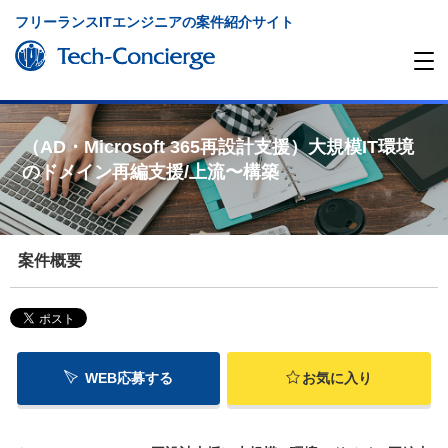
フリーランスITエンジニアの案件紹介サイト
（AD・Microsoft 365再設計支援）大規模IT環境
のドメイン再編支援/上流〜構築
案件概要
WEB応募する
お気に入り