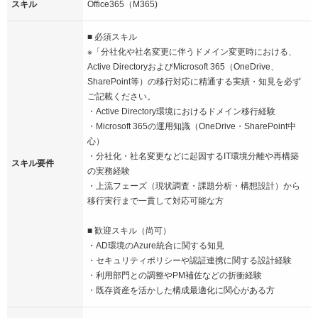
スキル
Office365（M365)
■ 必須スキル
※「分社化や社名変更に伴うドメイン変更時における、
Active DirectoryおよびMicrosoft 365（OneDrive、
SharePoint等）の移行対応に精通する実績・知見を必ず
ご記載ください。
・Active Directory環境におけるドメイン移行経験
・Microsoft 365の運用知識（OneDrive・SharePoint中
心）
・分社化・社名変更などに起因するIT環境分離や再構築
スキル要件
の実務経験
・上流フェーズ（現状調査・課題分析・構想設計）から
移行実行まで一貫して対応可能な方
■ 歓迎スキル（尚可）
・AD環境のAzure統合に関する知見
・セキュリティポリシーや認証連携に関する設計経験
・利用部門との調整やPM補佐などの折衝経験
・既存資産を活かした構成最適化に関心がある方