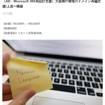
（AD・Microsoft 365再設計支援）大規模IT環境のドメイン再編支
援/上流〜構築
その他
【単価】700,000円 ～ 900,000円
【勤務時間】
【就業場所】リモート併用/新高島