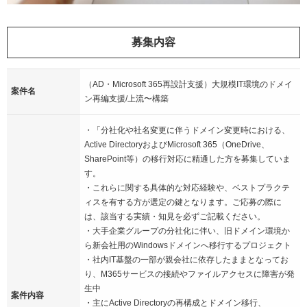
募集内容
（AD・Microsoft 365再設計支援）大規模IT環境のドメイ
案件名
ン再編支援/上流〜構築
・「分社化や社名変更に伴うドメイン変更時における、
Active DirectoryおよびMicrosoft 365（OneDrive、
SharePoint等）の移行対応に精通した方を募集していま
す。
・これらに関する具体的な対応経験や、ベストプラクテ
ィスを有する方が選定の鍵となります。ご応募の際に
は、該当する実績・知見を必ずご記載ください。
・大手企業グループの分社化に伴い、旧ドメイン環境か
ら新会社用のWindowsドメインへ移行するプロジェクト
・社内IT基盤の一部が親会社に依存したままとなってお
り、M365サービスの接続やファイルアクセスに障害が発
生中
案件内容
・主にActive Directoryの再構成とドメイン移行、