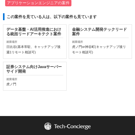
アプリケーションエンジニアの案件
この案件を見ている人は、以下の案件も見ています
データ基盤・AI活用推進におけ
金融システム開発テックリード
る統括リードアーキテクト案件
案件
就業場所
就業場所
日比谷(基本常駐、キャッチアップ後
虎ノ門or神谷町(キャッチアップ後リ
週1リモート相談可)
モート相談可)
証券システム向けJavaサーバー
サイド開発
就業場所
虎ノ門