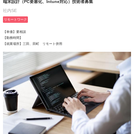
端末設計（PC要塞化、Intune対応）技術者募集
社内SE
リモートワーク
【単価】要相談
【勤務時間】
【就業場所】三田、田町 リモート併用