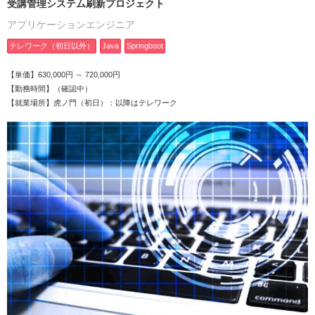
受講管理システム刷新プロジェクト
アプリケーションエンジニア
テレワーク（初日以外）
Java
Springboot
【単価】630,000円 ～ 720,000円
【勤務時間】（確認中）
【就業場所】虎ノ門（初日）：以降はテレワーク