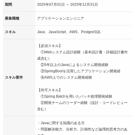
期間
2025年07月01日 ～ 2025年12月31日
募集職種
アプリケーションエンジニア
スキル
Java、JavaScript、AWS、PostgreSQL
【必須スキル】
①Webシステム設計経験（基本設計書・詳細設計書作
成含む）
②5年以上のJavaによるシステム開発経験
③SpringBootを活用したアプリケーション開発経
スキル要件
④AWS上でのシステム開発経験
【尚可スキル】
①Spring Batchを用いたバッチ処理開発経験
②開発チームのリーダー経験（設計・コードレビュー
含む）
・Javaに関する知識のある方
・問題解決能力、分析力、計画性など論理的思考力のあ