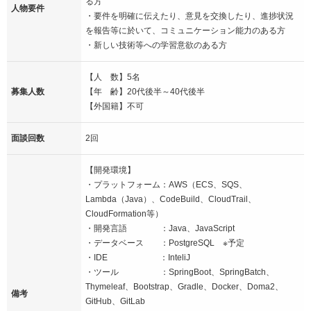
る方
人物要件
・要件を明確に伝えたり、意見を交換したり、進捗状況
を報告等に於いて、コミュニケーション能力のある方
・新しい技術等への学習意欲のある方
【人 数】5名
募集人数
【年 齢】20代後半～40代後半
【外国籍】不可
面談回数
2回
【開発環境】
・プラットフォーム：AWS（ECS、SQS、
Lambda（Java）、CodeBuild、CloudTrail、
CloudFormation等）
・開発言語 ：Java、JavaScript
・データベース ：PostgreSQL ※予定
・IDE ：InteliJ
・ツール ：SpringBoot、SpringBatch、
Thymeleaf、Bootstrap、Gradle、Docker、Doma2、
備考
GitHub、GitLab