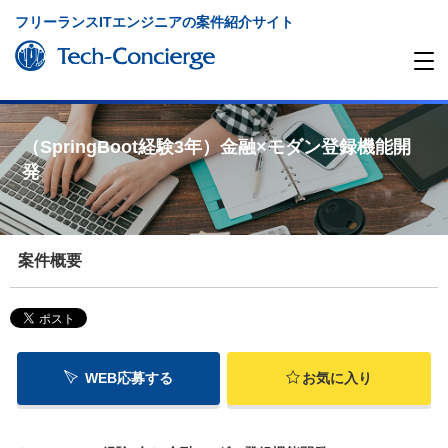
フリーランスITエンジニアの案件紹介サイト
（SpringBoot経験3年）金融×モダン登録機能開
発
案件概要
WEB応募する
お気に入り