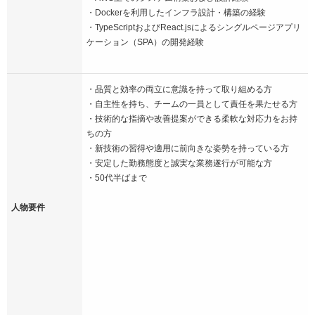
・Dockerを利用したインフラ設計・構築の経験
・TypeScriptおよびReact.jsによるシングルページアプリ
ケーション（SPA）の開発経験
・品質と効率の両立に意識を持って取り組める方
・自主性を持ち、チームの一員として責任を果たせる方
・技術的な指摘や改善提案ができる柔軟な対応力をお持
ちの方
・新技術の習得や適用に前向きな姿勢を持っている方
・安定した勤務態度と誠実な業務遂行が可能な方
・50代半ばまで
人物要件