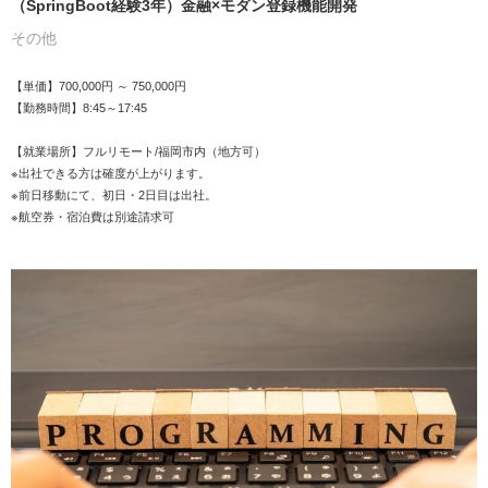
（SpringBoot経験3年）金融×モダン登録機能開発
その他
【単価】700,000円 ～ 750,000円
【勤務時間】8:45～17:45
【就業場所】フルリモート/福岡市内（地方可）
※出社できる方は確度が上がります。
※前日移動にて、初日・2日目は出社。
※航空券・宿泊費は別途請求可