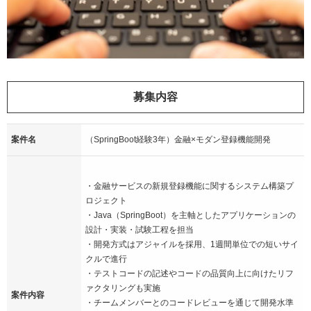
募集内容
案件名
（SpringBoot経験3年）金融×モダン登録機能開発
・金融サービスの新規登録機能に関するシステム構築プ
ロジェクト
・Java（SpringBoot）を主軸としたアプリケーションの
設計・実装・試験工程を担当
・開発方式はアジャイルを採用、1週間単位での短いサイ
クルで進行
・テストコードの記述やコードの品質向上に向けたリフ
ァクタリングも実施
案件内容
・チームメンバーとのコードレビューを通じて開発水準