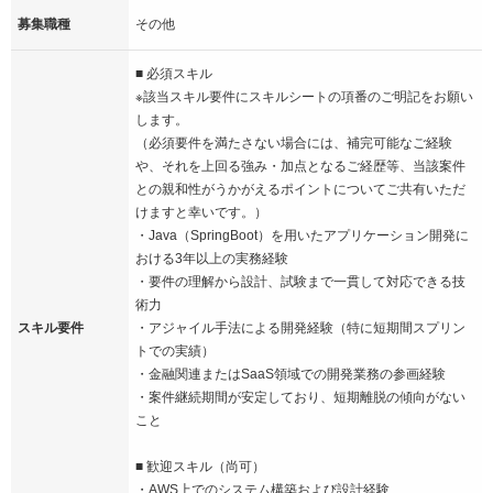
募集職種
その他
■ 必須スキル
※該当スキル要件にスキルシートの項番のご明記をお願い
します。
（必須要件を満たさない場合には、補完可能なご経験
や、それを上回る強み・加点となるご経歴等、当該案件
との親和性がうかがえるポイントについてご共有いただ
けますと幸いです。）
・Java（SpringBoot）を用いたアプリケーション開発に
おける3年以上の実務経験
・要件の理解から設計、試験まで一貫して対応できる技
術力
スキル要件
・アジャイル手法による開発経験（特に短期間スプリン
トでの実績）
・金融関連またはSaaS領域での開発業務の参画経験
・案件継続期間が安定しており、短期離脱の傾向がない
こと
■ 歓迎スキル（尚可）
・AWS上でのシステム構築および設計経験