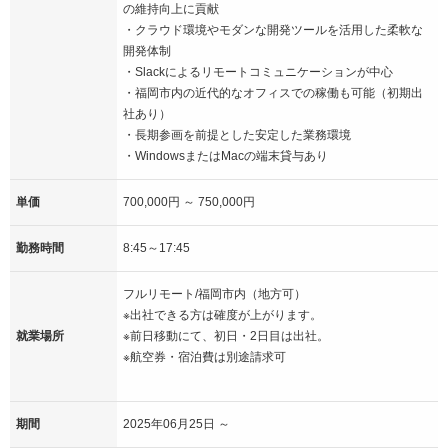
の維持向上に貢献
・クラウド環境やモダンな開発ツールを活用した柔軟な
開発体制
・Slackによるリモートコミュニケーションが中心
・福岡市内の近代的なオフィスでの稼働も可能（初期出
社あり）
・長期参画を前提とした安定した業務環境
・WindowsまたはMacの端末貸与あり
単価
700,000円 ～ 750,000円
勤務時間
8:45～17:45
フルリモート/福岡市内（地方可）
※出社できる方は確度が上がります。
就業場所
※前日移動にて、初日・2日目は出社。
※航空券・宿泊費は別途請求可
期間
2025年06月25日 ～