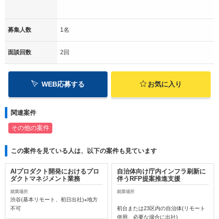
募集人数
1名
面談回数
2回
WEB応募する
お気に入り
関連案件
その他の案件
この案件を見ている人は、以下の案件も見ています
AIプロダクト開発におけるプロ
自治体向け庁内インフラ刷新に
ダクトマネジメント業務
伴うRFP提案推進支援
就業場所
就業場所
渋谷(基本リモート、初日出社)※地方
不可
初台または23区内の自治体(リモート
併用、必要な場合に出社)