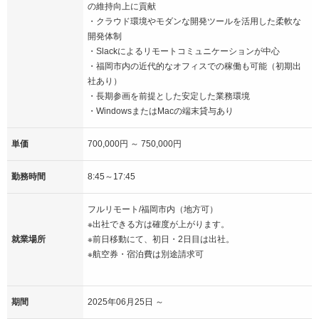
の維持向上に貢献
・クラウド環境やモダンな開発ツールを活用した柔軟な
開発体制
・Slackによるリモートコミュニケーションが中心
・福岡市内の近代的なオフィスでの稼働も可能（初期出
社あり）
・長期参画を前提とした安定した業務環境
・WindowsまたはMacの端末貸与あり
単価
700,000円 ～ 750,000円
勤務時間
8:45～17:45
フルリモート/福岡市内（地方可）
※出社できる方は確度が上がります。
就業場所
※前日移動にて、初日・2日目は出社。
※航空券・宿泊費は別途請求可
期間
2025年06月25日 ～