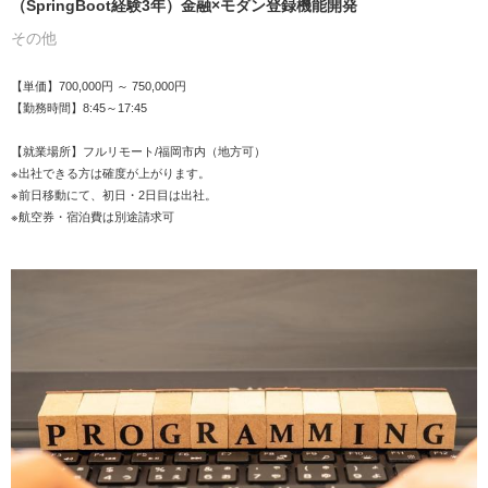
（SpringBoot経験3年）金融×モダン登録機能開発
その他
【単価】700,000円 ～ 750,000円
【勤務時間】8:45～17:45
【就業場所】フルリモート/福岡市内（地方可）
※出社できる方は確度が上がります。
※前日移動にて、初日・2日目は出社。
※航空券・宿泊費は別途請求可