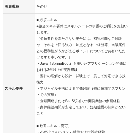
募集職種
その他
■ 必須スキル
※該当スキル要件にスキルシートの項番のご明記をお願い
します。
（必須要件を満たさない場合には、補完可能なご経験
や、それを上回る強み・加点となるご経歴等、当該案件
との親和性がうかがえるポイントについてご共有いただ
けますと幸いです。）
・Java（SpringBoot）を用いたアプリケーション開発に
おける3年以上の実務経験
・要件の理解から設計、試験まで一貫して対応できる技
術力
スキル要件
・アジャイル手法による開発経験（特に短期間スプリン
トでの実績）
・金融関連またはSaaS領域での開発業務の参画経験
・案件継続期間が安定しており、短期離脱の傾向がない
こと
■ 歓迎スキル（尚可）
・AWS上でのシステム構築および設計経験