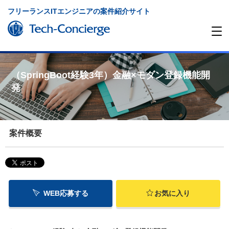
フリーランスITエンジニアの案件紹介サイト
（SpringBoot経験3年）金融×モダン登録機能開
発
案件概要
WEB応募する
お気に入り