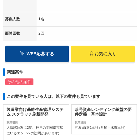
募集人数
1名
面談回数
2回
WEB応募する
お気に入り
関連案件
その他の案件
この案件を見ている人は、以下の案件も見ています
製造業向け基幹生産管理システ
暗号資産レンディング基盤の要
ム スクラッチ刷新開発
件定義・基本設計
就業場所
就業場所
大阪駅(※週に2度、神戸の学園都市駅
五反田(週2出社※月曜・水曜出社)
にいるエンドへの訪問があります)