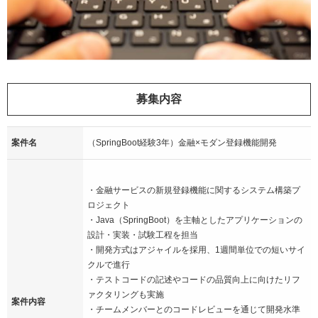
募集内容
案件名
（SpringBoot経験3年）金融×モダン登録機能開発
・金融サービスの新規登録機能に関するシステム構築プ
ロジェクト
・Java（SpringBoot）を主軸としたアプリケーションの
設計・実装・試験工程を担当
・開発方式はアジャイルを採用、1週間単位での短いサイ
クルで進行
・テストコードの記述やコードの品質向上に向けたリフ
ァクタリングも実施
案件内容
・チームメンバーとのコードレビューを通じて開発水準