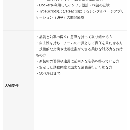
・Dockerを利用したインフラ設計・構築の経験
・TypeScriptおよびReact.jsによるシングルページアプリ
ケーション（SPA）の開発経験
・品質と効率の両立に意識を持って取り組める方
・自主性を持ち、チームの一員として責任を果たせる方
・技術的な指摘や改善提案ができる柔軟な対応力をお持
ちの方
・新技術の習得や適用に前向きな姿勢を持っている方
・安定した勤務態度と誠実な業務遂行が可能な方
・50代半ばまで
人物要件