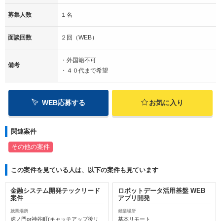
募集人数
１名
面談回数
２回（WEB）
・外国籍不可
備考
・４０代まで希望
WEB応募する
お気に入り
関連案件
その他の案件
この案件を見ている人は、以下の案件も見ています
金融システム開発テックリード
ロボットデータ活用基盤 WEB
案件
アプリ開発
就業場所
就業場所
虎ノ門or神谷町(キャッチアップ後リ
基本リモート