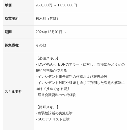
単価
950,000円 ～ 1,050,000円
就業場所
桜木町（常駐）
期間
2024年12月01日 ～
募集職種
その他
【必須スキル】
- IDSやWAF、EDRのアラートに対し、誤検知かどうかの
技術的判断ができる
- インシデント報告資料の作成および報告経験
- インシデント対応や訓練を通じて判明した課題の解決に
向けて推進できる能力
スキル要件
- 経営会議資料の作成経験
【尚可スキル】
- 脆弱性診断の実施経験
- SOCアナリスト経験