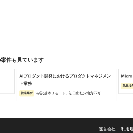
の案件も見ています
AIプロダクト開発におけるプロダクトマネジメン
Mic
ト業務
就業場
渋谷(基本リモート、初日出社)※地方不可
就業場所
運営会社
利用