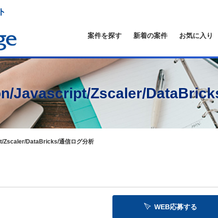
ト
案件を探す
新着の案件
お気に入り
Javascript/Zscaler/DataB
t/Zscaler/DataBricks/通信ログ分析
WEB応募する