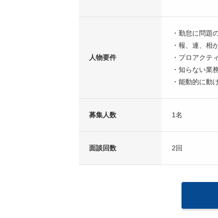
・勤怠に問題
・報、連、相
人物要件
・プロアクテ
・知らない業
・能動的に動
募集人数
1名
面談回数
2回