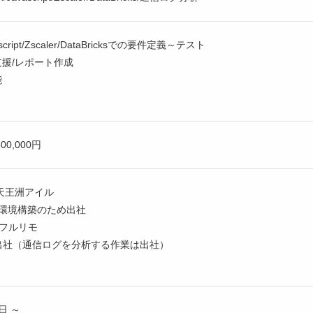
ascript/Zscaler/DataBricksでの要件定義～テスト
援/レポート作成
能
600,000円
天王洲アイル
間環境構築のため出社
本フルリモ
ル出社（通信ログを分析する作業は出社）
1日 ～