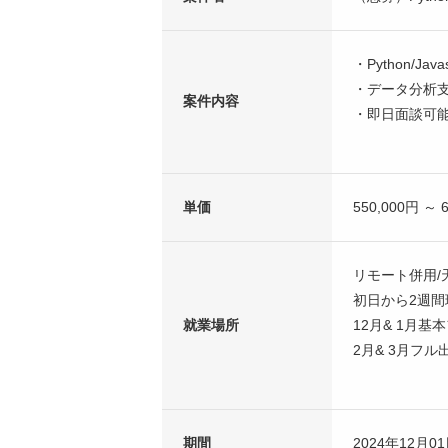
・Python/Jav
・データ分析支
案件内容
・即日面談可
単価
550,000円 ～ 
リモート併用/
初日から2週
就業場所
12月& 1月基
2月& 3月フ
期間
2024年12月0