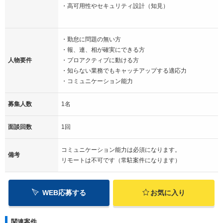
・高可用性やセキュリティ設計（知見）
・勤怠に問題の無い方
・報、連、相が確実にできる方
人物要件
・プロアクティブに動ける方
・知らない業務でもキャッチアップする適応力
・コミュニケーション能力
募集人数
1名
面談回数
1回
コミュニケーション能力は必須になります。
備考
リモートは不可です（常駐案件になります）
WEB応募する
お気に入り
関連案件