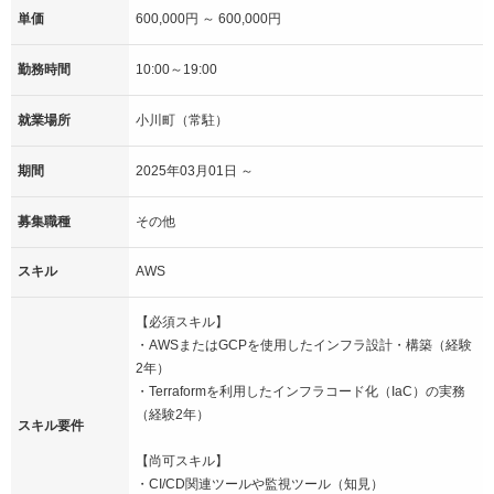
単価
600,000円 ～ 600,000円
勤務時間
10:00～19:00
就業場所
小川町（常駐）
期間
2025年03月01日 ～
募集職種
その他
スキル
AWS
【必須スキル】
・AWSまたはGCPを使用したインフラ設計・構築（経験
2年）
・Terraformを利用したインフラコード化（IaC）の実務
（経験2年）
スキル要件
【尚可スキル】
・CI/CD関連ツールや監視ツール（知見）