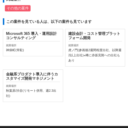
その他の案件
この案件を見ている人は、以下の案件も見ています
Microsoft 365 導入・運用設計
建設会計・コスト管理プラット
コンサルティング
フォーム開発
就業場所
就業場所
神保町(常駐)
虎ノ門(参画後2週間程度出社、以降週
2以上出社)※稀に赤坂見附への出社も
あり
金融系プロダクト導入に伴うカ
スタマイズ開発マネジメント
就業場所
秋葉原/渋谷(リモート併用、週2.3出
社)