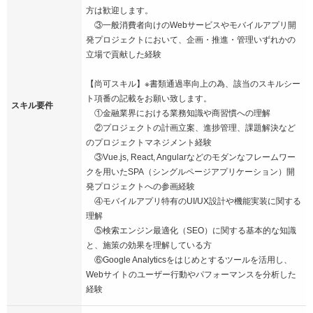
方は歓迎します。
③一般消費者向けのWebサービスやモバイルアプリ開
発プロジェクトにおいて、企画・推進・管理いずれかの
立場で貢献した経験
【尚可スキル】※書類通過率向上の為、該当のスキルシー
ト項番の記載をお願い致します。
スキル要件
①金融業界における業務知識や商習慣への理解
②プロジェクトの計画立案、進捗管理、課題解決など
のプロジェクトマネジメント経験
③Vue.js, React, Angularなどのモダンなフレームワー
クを用いたSPA（シングルページアプリケーション）開
発プロジェクトへの参画経験
④モバイルアプリ特有のUI/UX設計や機能実装に関する
理解
⑤検索エンジン最適化（SEO）に関する基本的な知識
と、施策の効果を理解している方
⑥Google Analyticsをはじめとするツールを活用し、
Webサイトのユーザー行動やパフォーマンスを分析した
経験