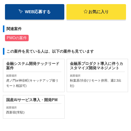
WEB応募する
お気に入り
関連案件
PMOの案件
この案件を見ている人は、以下の案件も見ています
金融システム開発テックリード
金融系プロダクト導入に伴うカ
案件
スタマイズ開発マネジメント
就業場所
就業場所
虎ノ門or神谷町(キャッチアップ後リ
秋葉原/渋谷(リモート併用、週2.3出
モート相談可)
社)
国産AIサービス導入・開発PM
就業場所
西新宿(常駐)