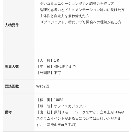
・高いコミュニケーション能力と調整力を持つ方
・論理的思考力とドキュメンテーション能力に長けた方
・主体性と自走力を兼ね備えた方
・ ITプロジェクト、特にアプリ開発への理解がある方
人物要件
【人 数】1名
募集人数
【年 齢】40代後半まで
【外国籍】不可
面談回数
Web2回
【稼 働】100%
【服 装】オフィスカジュアル
備考
【出 社】原則リモートワークですが、立ち上がり時や
スクラムイベントがある日については出社いただきま
す。（溜池山王or八丁堀）