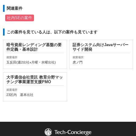
関連案件
社内SEの案件
この案件を見ている人は、以下の案件も見ています
暗号資産レンディング基盤の要
証券システム向けJavaサーバー
件定義・基本設計
サイド開発
就業場所
就業場所
五反田(週2出社※月曜・水曜出社)
虎ノ門
大手通信会社受託 教育分野マッ
チング事業運営支援PMO
就業場所
23区内 基本出社