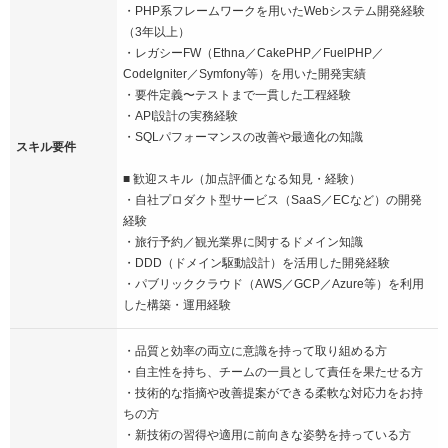
・PHP系フレームワークを用いたWebシステム開発経験
（3年以上）
・レガシーFW（Ethna／CakePHP／FuelPHP／
CodeIgniter／Symfony等）を用いた開発実績
・要件定義〜テストまで一貫した工程経験
・API設計の実務経験
・SQLパフォーマンスの改善や最適化の知識
スキル要件
■ 歓迎スキル（加点評価となる知見・経験）
・自社プロダクト型サービス（SaaS／ECなど）の開発
経験
・旅行予約／観光業界に関するドメイン知識
・DDD（ドメイン駆動設計）を活用した開発経験
・パブリッククラウド（AWS／GCP／Azure等）を利用
した構築・運用経験
・品質と効率の両立に意識を持って取り組める方
・自主性を持ち、チームの一員として責任を果たせる方
・技術的な指摘や改善提案ができる柔軟な対応力をお持
ちの方
・新技術の習得や適用に前向きな姿勢を持っている方