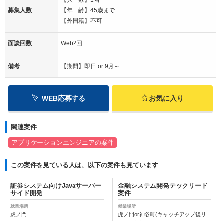
募集人数
【年 齢】45歳まで
【外国籍】不可
面談回数
Web2回
備考
【期間】即日 or 9月～
WEB応募する
お気に入り
関連案件
アプリケーションエンジニアの案件
この案件を見ている人は、以下の案件も見ています
証券システム向けJavaサーバー
金融システム開発テックリード
サイド開発
案件
就業場所
就業場所
虎ノ門
虎ノ門or神谷町(キャッチアップ後リ