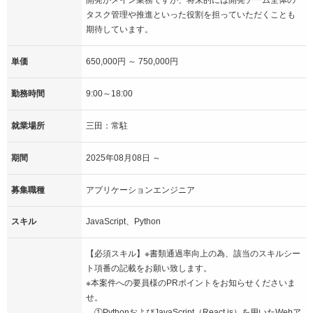
タスク管理や推進といった役割を担っていただくことも
期待しています。
単価
650,000円 ～ 750,000円
勤務時間
9:00～18:00
就業場所
三田：常駐
期間
2025年08月08日 ～
募集職種
アプリケーションエンジニア
スキル
JavaScript、Python
【必須スキル】※書類通過率向上の為、該当のスキルシー
ト項番の記載をお願い致します。
※本案件への要員様のPRポイントをお知らせくださいま
せ。
①PythonおよびJavaScript（React.js）を用いたWebア