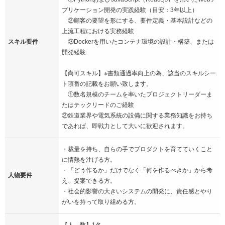
プリケーション開発の実践経験（目安：3年以上）
②顧客の要望を形にする、要件定義・基本設計などの
上流工程における実務経験
スキル要件
③Dockerを用いたコンテナ環境の設計・構築、または
開発経験
【尚可スキル】※書類通過率向上の為、該当のスキルシー
ト項番の記載をお願い致します。
①数名規模のチームを率いたプロジェクトリーダーま
たはテックリードのご経験
②鉄道業界や電気系統の設備に関する業務知識をお持ち
であれば、即戦力として大いに歓迎されます。
・裁量を持ち、自らの手でプロダクトを育てていくこと
に情熱を注げる方。
・「どう作るか」だけでなく「何を作るべきか」から考
人物要件
え、提案できる方。
・社会的影響の大きいシステムの開発に、責任感とやり
がいを持って取り組める方。
【人 数】1名