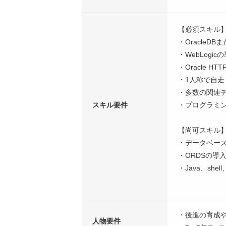
【必須スキル
・OracleD
・WebLog
・Oracle HT
・1人称で自
・多数の関連
スキル要件
・プログラミ
【尚可スキル
・データベー
・ORDSの導
・Java、she
・後進の育成
人物要件