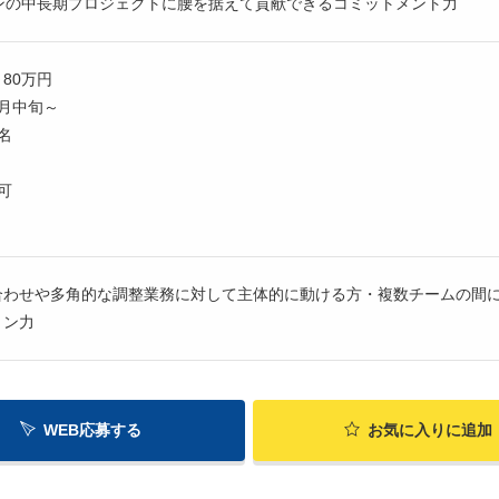
パンの中長期プロジェクトに腰を据えて貢献できるコミットメント力
80万円
月中旬～
名
可
合わせや多角的な調整業務に対して主体的に動ける方・複数チームの間
ョン力
WEB応募する
お気に入り
に追加