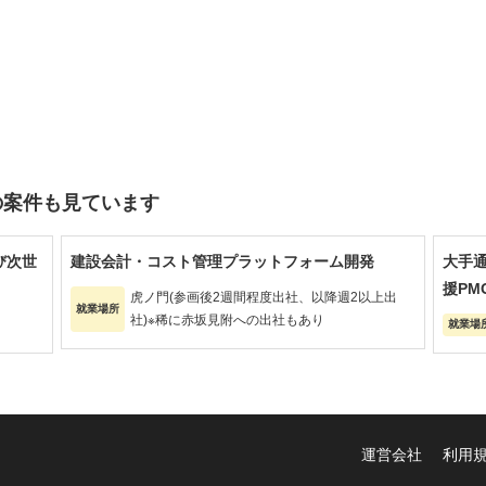
の案件も見ています
び次世
建設会計・コスト管理プラットフォーム開発
大手
援PM
虎ノ門(参画後2週間程度出社、以降週2以上出
就業場所
社)※稀に赤坂見附への出社もあり
就業場
運営会社
利用