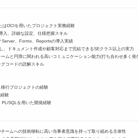
】
BまたはOCIを用いたプロジェクト実務経験
icの導入、詳細な設定、仕様把握スキル
TP Server、Forms、Reportsの導入実績
走し、ドキュメント作成や顧客対応まで完結できるSEクラス以上の実力
チームと円滑に関われる高いコミュニケーション能力(打ち合わせ多く発
ングコードの読解スキル
】
ス移行プロジェクトの経験
入経験
ll、PL/SQLを用いた開発経験
やチームへの技術移転に高い当事者意識を持って取り組める主体性