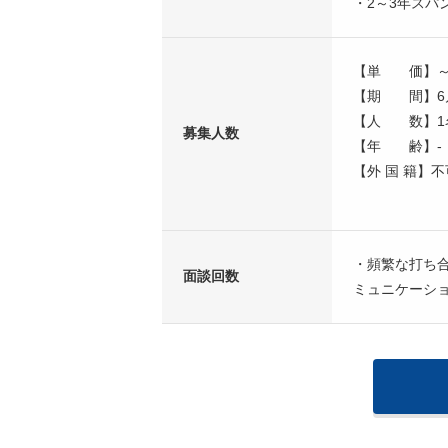
・2～3年ス
【単 価】～
【期 間】6
【人 数】1
募集人数
【年 齢】-
【外 国 籍】不
・頻繁な打ち
面談回数
ミュニケーシ