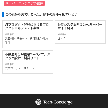
サーバーエンジニアの案件
この案件を見ている人は、以下の案件も見ています
AIプロダクト開発におけるプロ
証券システム向けJavaサーバー
ダクトマネジメント業務
サイド開発
就業場所
就業場所
渋谷(基本リモート、初日出社)※地方
虎ノ門
不可
不動産向けAI搭載SaaS／フルス
タック設計・開発リード
就業場所
六本木一丁目 リモート