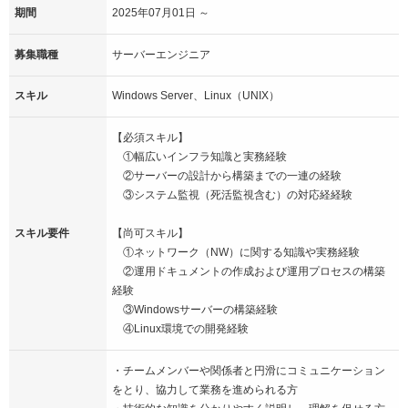
期間
2025年07月01日 ～
募集職種
サーバーエンジニア
スキル
Windows Server、Linux（UNIX）
【必須スキル】
①幅広いインフラ知識と実務経験
②サーバーの設計から構築までの一連の経験
③システム監視（死活監視含む）の対応経経験
スキル要件
【尚可スキル】
①ネットワーク（NW）に関する知識や実務経験
②運用ドキュメントの作成および運用プロセスの構築
経験
③Windowsサーバーの構築経験
④Linux環境での開発経験
・チームメンバーや関係者と円滑にコミュニケーション
をとり、協力して業務を進められる 方