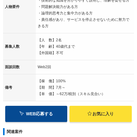
・技術的な知識を分かりやすく説明し、理解を促せる 方
人物要件
・問題解決能力がある方
・論理的思考力と集中力がある方
・責任感があり、サービスを停止させないために努力で
きる方
【人 数】2名
募集人数
【年 齢】40歳代まで
【外国籍】不可
面談回数
Web2回
【稼 働】100%
備考
【期 間】7月～
【単 価】～62万/税別（スキル見合い）
WEB応募する
お気に入り
関連案件