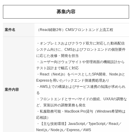
募集内容
案件名
（React経験2年）CMS/フロントエンド上流工程
・オンプレミスおよびクラウド双方に対応した動画配信
システム向けに、CMSおよびフロントエンドの個別要件
に応じた改修・開発を担当
・ユーザー向けウェブサイトや管理画面の機能設計から
テスト設計まで幅広く対応
・React（Next.js）をベースとしたSPA開発、Node.jsと
Expressを用いたバックエンド側連携処理あり
・AWS上での構築およびサービス連携の知識が求められ
案件内容
る
・フロントエンドとサーバサイドの接続、UX/UIの調整な
ど、実装以外の調整業務も発生
・私服勤務可能・MacBook Pro貸与（Windows希望時は
応相談）
・【主な技術環境】JavaScript／TypeScript／React／
Next.js／Node.js／Express／AWS