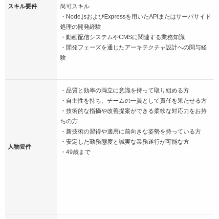
スキル要件
尚可スキル
・Node.jsおよびExpressを用いたAPIまたはサーバサイド
処理の開発経験
・動画配信システムやCMSに関連する業務知識
・開発フェーズを通じたアーキテクチャ設計への関与経
験
・品質と効率の両立に意識を持って取り組める方
・自主性を持ち、チームの一員として責任を果たせる方
・技術的な指摘や改善提案ができる柔軟な対応力をお持
ちの方
・新技術の習得や適用に前向きな姿勢を持っている方
・安定した勤務態度と誠実な業務遂行が可能な方
人物要件
・49歳まで