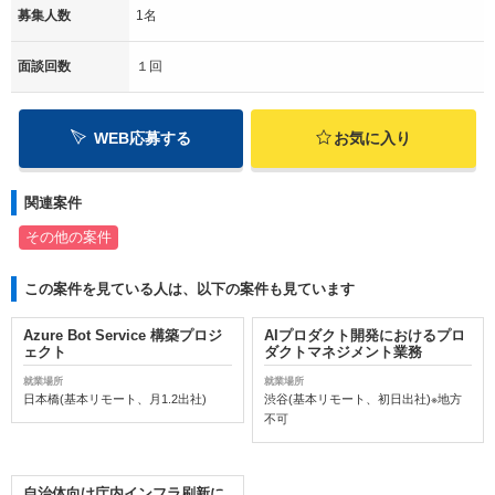
募集人数
1名
面談回数
１回
WEB応募する
お気に入り
関連案件
その他の案件
この案件を見ている人は、以下の案件も見ています
Azure Bot Service 構築プロジ
AIプロダクト開発におけるプロ
ェクト
ダクトマネジメント業務
就業場所
就業場所
日本橋(基本リモート、月1.2出社)
渋谷(基本リモート、初日出社)※地方
不可
自治体向け庁内インフラ刷新に