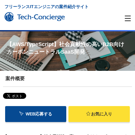
フリーランスITエンジニアの案件紹介サイト
【AWS/TypeScript】社会貢献性の高いB2B向け
カーボンニュートラルSaaS開発
案件概要
WEB応募する
お気に入り