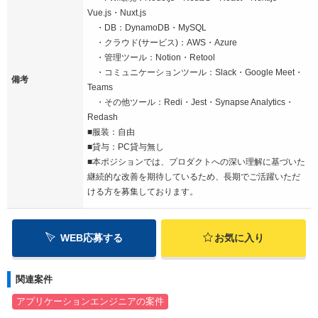
Vue.js・Nuxt.js
・DB：DynamoDB・MySQL
・クラウド(サービス)：AWS・Azure
・管理ツール：Notion・Retool
・コミュニケーションツール：Slack・Google Meet・
備考
Teams
・その他ツール：Redi・Jest・Synapse Analytics・
Redash
■服装：自由
■貸与：PC貸与無し
■本ポジションでは、プロダクトへの深い理解に基づいた
継続的な改善を期待しているため、長期でご活躍いただ
ける方を募集しております。
WEB応募する
お気に入り
関連案件
アプリケーションエンジニアの案件