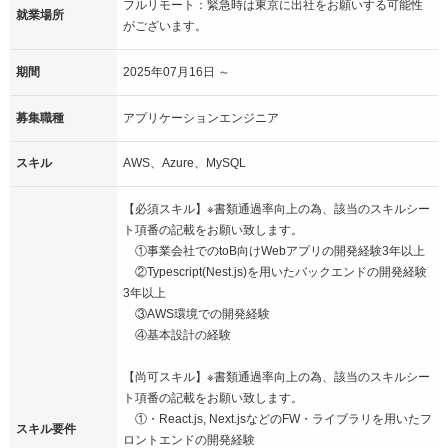
フルリモート：緊急時は東京に出社をお願いする可能性
就業場所
がございます。
期間
2025年07月16日 ～
募集職種
アプリケーションエンジニア
スキル
AWS、Azure、MySQL
【必須スキル】※書類通過率向上の為、該当のスキルシー
ト項番の記載をお願い致します。
①事業会社でのtoB向けWebアプリの開発経験3年以上
②Typescript(Nest.js)を用いたバックエンドの開発経験
3年以上
③AWS環境での開発経験
④基本設計の経験
【尚可スキル】※書類通過率向上の為、該当のスキルシー
ト項番の記載をお願い致します。
①・React.js, Next.jsなどのFW・ライブラリを用いたフ
スキル要件
ロントエンドの開発経験