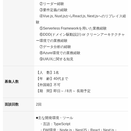
②リーダー経験
③要件定義の経験
④Vue.js, Nuxt.jsからReact.js, Next.jsへのリプレイス経
験
⑤Serverless Frameworkを用いた業務経験
⑥DDD(ドメイン駆動設計) or クリーンアーキテクチャ
ー環境での業務経験
⑦データ分析の経験
⑧Azure環境での業務経験
⑨UI/UXに関する知見
【人 数】1名
【年 齢】40代まで
募集人数
【外国籍】不可
【期 間】即日～ / 8月～ 長期予定
面談回数
2回
■主な開発環境・ツール
・言語：TypeScript
・FW/環境：Node.js・NestJS・React・Next.js・