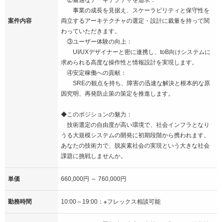
事業の成長を見据え、スケーラビリティと保守性を
案件内容
両立するアーキテクチャの選定・設計に裁量を持って関
わっていただきます。
③ユーザー体験の向上：
UI/UXデザイナーと密に連携し、toB向けシステムに
求められる高度な操作性と情報設計を実現します。
④安定稼働への貢献：
SREの観点を持ち、障害の迅速な解決と根本的な原
因究明、再発防止策の策定を推進します。
◆このポジションの魅力：
技術選定の自由度が高い環境で、社会インフラとなり
うる大規模システムの開発に初期段階から携われます。
あなたの技術力で、脱炭素社会の実現という大きな社会
課題に挑戦しませんか。
単価
660,000円 ～ 760,000円
勤務時間
10:00～19:00：※フレックス相談可能