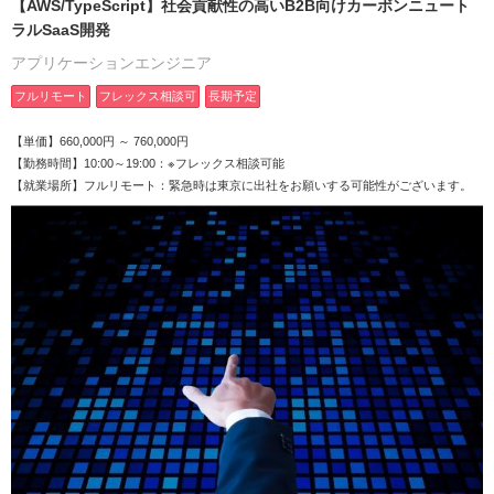
【AWS/TypeScript】社会貢献性の高いB2B向けカーボンニュート
ラルSaaS開発
アプリケーションエンジニア
フルリモート
フレックス相談可
長期予定
【単価】660,000円 ～ 760,000円
【勤務時間】10:00～19:00：※フレックス相談可能
【就業場所】フルリモート：緊急時は東京に出社をお願いする可能性がございます。