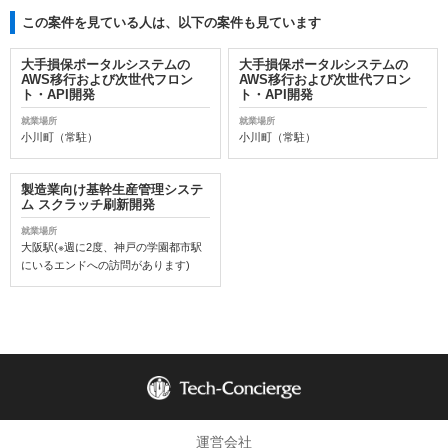
この案件を見ている人は、以下の案件も見ています
大手損保ポータルシステムの
大手損保ポータルシステムの
AWS移行および次世代フロン
AWS移行および次世代フロン
ト・API開発
ト・API開発
就業場所
就業場所
小川町（常駐）
小川町（常駐）
製造業向け基幹生産管理システ
ム スクラッチ刷新開発
就業場所
大阪駅(※週に2度、神戸の学園都市駅
にいるエンドへの訪問があります)
運営会社